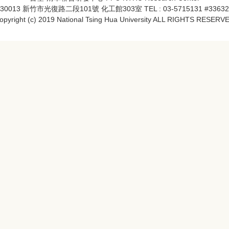
30013 新竹市光復路二段101號 化工館303室 TEL : 03-5715131 #33632
opyright (c) 2019 National Tsing Hua University ALL RIGHTS RESERV